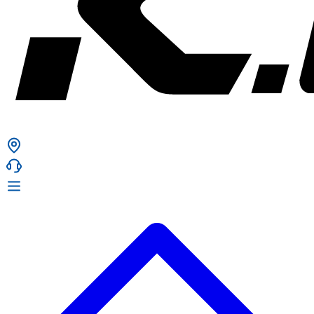
ก. เจริญยางยนต์
ก. เจริญยางยนต์
หน้าหลัก
เกี่ยวกับเรา
02 331 9911
ก. เจริญยางยนต์ (บริษัท มิ้งค์ แอนด์ ซีน จำกัด) 2275 ถ.สุขุมวิท
บริการ
(ระหว่างซอยสุขุมวิท 89/1 - 91) แขวงบางจาก เขตพระโขนง
สินค้า
กรุงเทพมหานคร 10260
การรับประกันสินค้า
ก. เจริญค็อกพิท
ข่าวสารและโปรโมชั่น