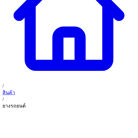
02 393 3356
ก. เจริญค็อกพิท
ติดต่อเรา
ก. เจริญค็อกพิท (บริษัท ก.เจริญค็อกพิท จำกัด) 41, 396 ซอย
EN
TH
อุดมสุข 28 ถนนอุดมสุข แขวงบางนาเหนือ เขตบางนา
กรุงเทพมหานคร 10260
/
สินค้า
/
ยางรถยนต์