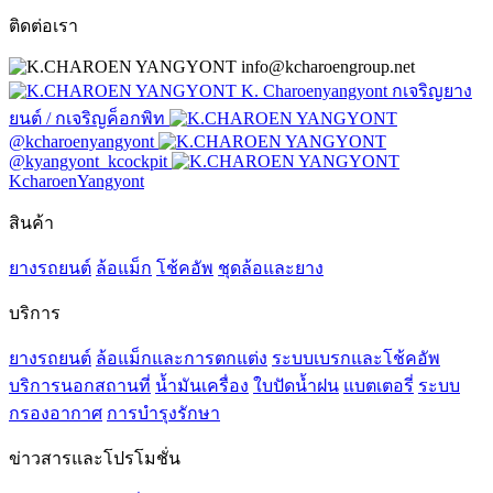
ติดต่อเรา
info@kcharoengroup.net
K. Charoenyangyont กเจริญยาง
ยนต์ / กเจริญค็อกพิท
@kcharoenyangyont
@kyangyont_kcockpit
KcharoenYangyont
สินค้า
ยางรถยนต์
ล้อแม็ก
โช้คอัพ
ชุดล้อและยาง
บริการ
ยางรถยนต์
ล้อแม็กและการตกแต่ง
ระบบเบรกและโช้คอัพ
บริการนอกสถานที่
น้ำมันเครื่อง
ใบปัดน้ำฝน
แบตเตอรี่
ระบบ
กรองอากาศ
การบำรุงรักษา
ข่าวสารและโปรโมชั่น