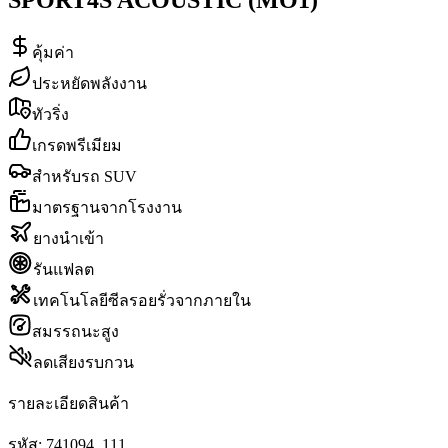
คุ้มค่า
ประหยัดพลังงาน
ทัวริ่ง
เกรดพรีเมียม
สำหรับรถ SUV
มาตรฐานจากโรงงาน
ยางนำเข้า
รันแฟลต
เทคโนโลยีซีลรอยรั่วจากภายใน
สมรรถนะสูง
ลดเสียงรบกวน
รายละเอียดสินค้า
รหัส:
741094_111