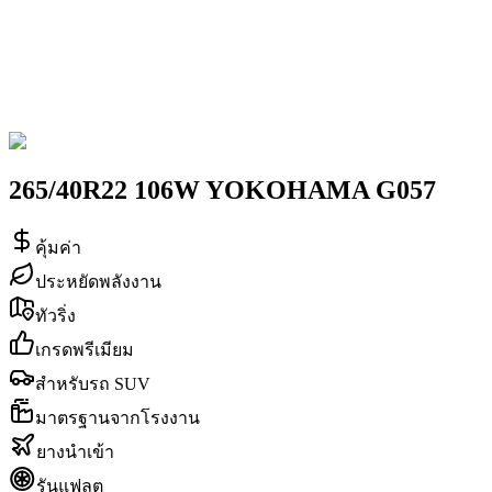
265/40R22 106W YOKOHAMA G057
คุ้มค่า
ประหยัดพลังงาน
ทัวริ่ง
เกรดพรีเมียม
สำหรับรถ SUV
มาตรฐานจากโรงงาน
ยางนำเข้า
รันแฟลต