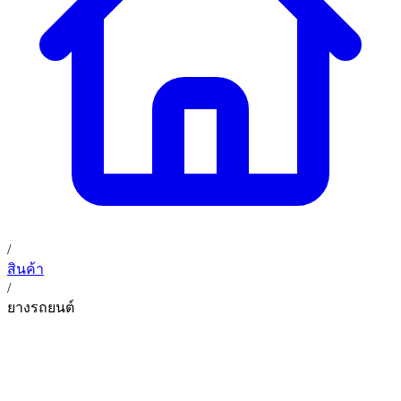
02 393 3356
ก. เจริญค็อกพิท
ติดต่อเรา
ก. เจริญค็อกพิท (บริษัท ก.เจริญค็อกพิท จำกัด) 41, 396 ซอย
EN
TH
อุดมสุข 28 ถนนอุดมสุข แขวงบางนาเหนือ เขตบางนา
กรุงเทพมหานคร 10260
/
สินค้า
/
ยางรถยนต์