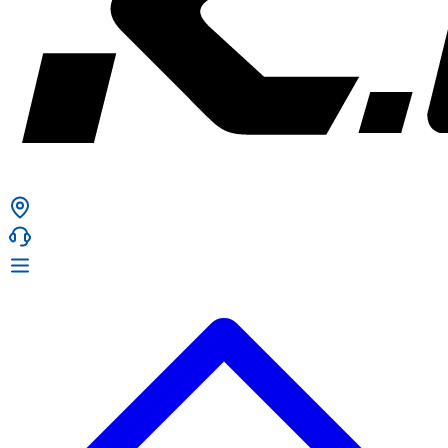
ก. เจริญยางยนต์
ก. เจริญยางยนต์
หน้าหลัก
เกี่ยวกับเรา
02 331 9911
ก. เจริญยางยนต์ (บริษัท มิ้งค์ แอนด์ ซีน จำกัด) 2275 ถ.สุขุมวิท
บริการ
(ระหว่างซอยสุขุมวิท 89/1 - 91) แขวงบางจาก เขตพระโขนง
สินค้า
กรุงเทพมหานคร 10260
การรับประกันสินค้า
ก. เจริญค็อกพิท
ข่าวสารและโปรโมชั่น