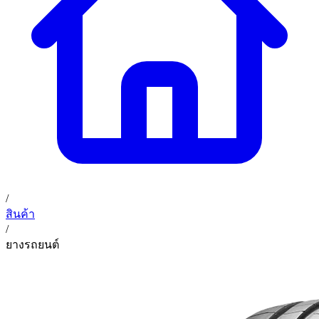
02 393 3356
ก. เจริญค็อกพิท
ติดต่อเรา
ก. เจริญค็อกพิท (บริษัท ก.เจริญค็อกพิท จำกัด) 41, 396 ซอย
EN
TH
อุดมสุข 28 ถนนอุดมสุข แขวงบางนาเหนือ เขตบางนา
กรุงเทพมหานคร 10260
/
สินค้า
/
ยางรถยนต์