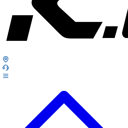
ก. เจริญยางยนต์
ก. เจริญยางยนต์
หน้าหลัก
เกี่ยวกับเรา
02 331 9911
ก. เจริญยางยนต์ (บริษัท มิ้งค์ แอนด์ ซีน จำกัด) 2275 ถ.สุขุมวิท
บริการ
(ระหว่างซอยสุขุมวิท 89/1 - 91) แขวงบางจาก เขตพระโขนง
สินค้า
กรุงเทพมหานคร 10260
การรับประกันสินค้า
ก. เจริญค็อกพิท
ข่าวสารและโปรโมชั่น