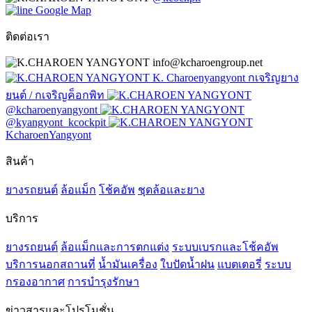
Google Map
ติดต่อเรา
info@kcharoengroup.net
K. Charoenyangyont กเจริญยาง
ยนต์ / กเจริญค็อกพิท
@kcharoenyangyont
@kyangyont_kcockpit
KcharoenYangyont
สินค้า
ยางรถยนต์
ล้อแม็ก
โช้คอัพ
ชุดล้อและยาง
บริการ
ยางรถยนต์
ล้อแม็กและการตกแต่ง
ระบบเบรกและโช้คอัพ
บริการนอกสถานที่
น้ำมันเครื่อง
ใบปัดน้ำฝน
แบตเตอรี่
ระบบ
กรองอากาศ
การบำรุงรักษา
ข่าวสารและโปรโมชั่น