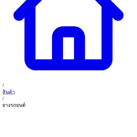
02 393 3356
ก. เจริญค็อกพิท
ติดต่อเรา
ก. เจริญค็อกพิท (บริษัท ก.เจริญค็อกพิท จำกัด) 41, 396 ซอย
EN
TH
อุดมสุข 28 ถนนอุดมสุข แขวงบางนาเหนือ เขตบางนา
กรุงเทพมหานคร 10260
/
สินค้า
/
ยางรถยนต์