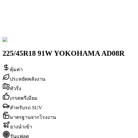
225/45R18 91W YOKOHAMA AD08R
คุ้มค่า
ประหยัดพลังงาน
ทัวริ่ง
เกรดพรีเมียม
สำหรับรถ SUV
มาตรฐานจากโรงงาน
ยางนำเข้า
รันแฟลต