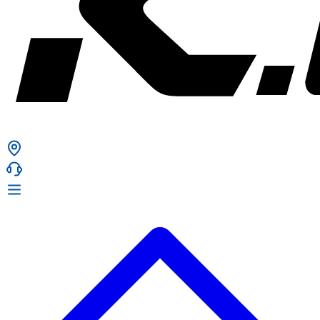
ก. เจริญยางยนต์
ก. เจริญยางยนต์
หน้าหลัก
เกี่ยวกับเรา
02 331 9911
ก. เจริญยางยนต์ (บริษัท มิ้งค์ แอนด์ ซีน จำกัด) 2275 ถ.สุขุมวิท
บริการ
(ระหว่างซอยสุขุมวิท 89/1 - 91) แขวงบางจาก เขตพระโขนง
สินค้า
กรุงเทพมหานคร 10260
การรับประกันสินค้า
ก. เจริญค็อกพิท
ข่าวสารและโปรโมชั่น