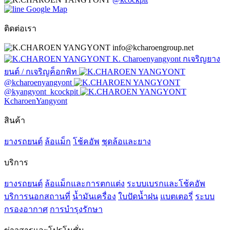
Google Map
ติดต่อเรา
info@kcharoengroup.net
K. Charoenyangyont กเจริญยาง
ยนต์ / กเจริญค็อกพิท
@kcharoenyangyont
@kyangyont_kcockpit
KcharoenYangyont
สินค้า
ยางรถยนต์
ล้อแม็ก
โช้คอัพ
ชุดล้อและยาง
บริการ
ยางรถยนต์
ล้อแม็กและการตกแต่ง
ระบบเบรกและโช้คอัพ
บริการนอกสถานที่
น้ำมันเครื่อง
ใบปัดน้ำฝน
แบตเตอรี่
ระบบ
กรองอากาศ
การบำรุงรักษา