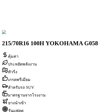
215/70R16 100H YOKOHAMA G058
คุ้มค่า
ประหยัดพลังงาน
ทัวริ่ง
เกรดพรีเมียม
สำหรับรถ SUV
มาตรฐานจากโรงงาน
ยางนำเข้า
รันแฟลต