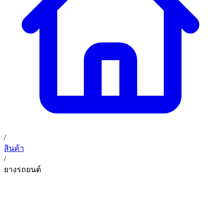
02 393 3356
ก. เจริญค็อกพิท
ติดต่อเรา
ก. เจริญค็อกพิท (บริษัท ก.เจริญค็อกพิท จำกัด) 41, 396 ซอย
EN
TH
อุดมสุข 28 ถนนอุดมสุข แขวงบางนาเหนือ เขตบางนา
กรุงเทพมหานคร 10260
/
สินค้า
/
ยางรถยนต์