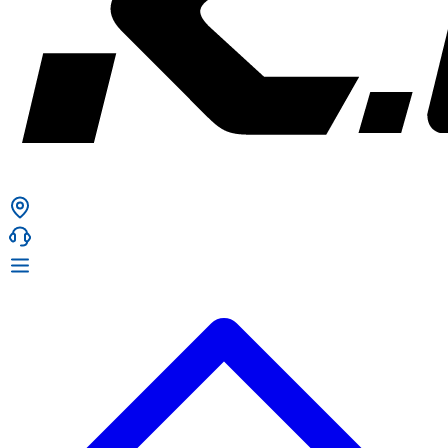
ก. เจริญยางยนต์
ก. เจริญยางยนต์
หน้าหลัก
เกี่ยวกับเรา
02 331 9911
ก. เจริญยางยนต์ (บริษัท มิ้งค์ แอนด์ ซีน จำกัด) 2275 ถ.สุขุมวิท
บริการ
(ระหว่างซอยสุขุมวิท 89/1 - 91) แขวงบางจาก เขตพระโขนง
สินค้า
กรุงเทพมหานคร 10260
การรับประกันสินค้า
ก. เจริญค็อกพิท
ข่าวสารและโปรโมชั่น