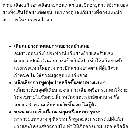
ความเสี่ยงแก้มยางเสียหายก่อนเวลา และยืดอายุการใช้งานของ
ยางทั้งเส้นได้อย่างชัดเจน แนวทางดูแลแก้มยางที่ช่างแนะนำ
จากการใช้งานจริง ได้แก่
เติมลมยางตามสเปกรถอย่างสม่ำเสมอ
ลมยางอ่อนเกินไปจะทำให้แก้มยางย้วยและรับแรง
มากกว่าปกติ ส่วนลมยางแข็งเกินไปจะทำให้แก้มยางรับ
แรงกระแทกโดยตรง ควรยึดค่าลมยางตามที่ผู้ผลิตรถ
กำหนด ไม่ใช่ค่าลมสูงสุดบนแก้มยาง
หลีกเลี่ยงการขูดฟุตปาธหรือขึ้นขอบทางแรง ๆ
แก้มยางเป็นจุดที่เสียหายจากการเฉี่ยวหรือกระแทกได้ง่าย
โดยเฉพาะในจังหวะเลี้ยวหรือจอดรถใกล้ขอบทาง ซึ่ง
หลายครั้งความเสียหายเกิดขึ้นโดยไม่รู้ตัว
ชะลอความเร็วเมื่อเจอหลุมหรือถนนขรุขระ
การกระแทกแรง ๆ ที่ความเร็วสูงจะส่งแรงตรงไปที่แก้ม
ยางและโครงสร้างภายใน ทำให้เกิดการบวม แตก หรือฉีก