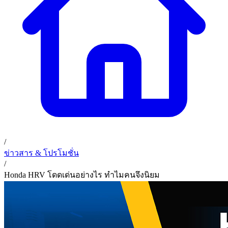
02 393 3356
ก. เจริญค็อกพิท
ติดต่อเรา
ก. เจริญค็อกพิท (บริษัท ก.เจริญค็อกพิท จำกัด) 41, 396 ซอย
EN
TH
อุดมสุข 28 ถนนอุดมสุข แขวงบางนาเหนือ เขตบางนา
กรุงเทพมหานคร 10260
/
ข่าวสาร & โปรโมชั่น
/
Honda HRV โดดเด่นอย่างไร ทำไมคนจึงนิยม