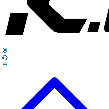
ก. เจริญยางยนต์
ก. เจริญยางยนต์
หน้าหลัก
เกี่ยวกับเรา
02 331 9911
ก. เจริญยางยนต์ (บริษัท มิ้งค์ แอนด์ ซีน จำกัด) 2275 ถ.สุขุมวิท
บริการ
(ระหว่างซอยสุขุมวิท 89/1 - 91) แขวงบางจาก เขตพระโขนง
สินค้า
กรุงเทพมหานคร 10260
การรับประกันสินค้า
ก. เจริญค็อกพิท
ข่าวสารและโปรโมชั่น