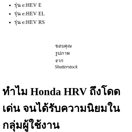
รุ่น e:HEV E
รุ่น e:HEV EL
รุ่น e:HEV RS
ขอบคุณ
รูปภาพ
จาก
Shutterstock
ทำไม​ Honda​ HRV​ ถึงโดด
เด่น​ จนได้รับความนิยมใน
กลุ่มผู้ใช้งาน