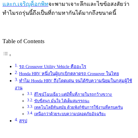
และ​ก.เจริญ​ค็​อก​พิท
จะพามาเจาะลึกและไขข้อสงสัย​ว่า
ทำไมรถรุ่นนี้ถึงเป็นที่ถามหากันได้มากถึงขนาดนี้
Table of Contents
รถ​ Crossover Utility Vehicle​ คืออะไร
Honda HRV​ หนึ่งในผู้บุกเบิกตลาดรถ​ Crossover​ ในไทย
ทำไม​ Honda​ HRV​ ถึงโดดเด่น​ จนได้รับความนิยมในกลุ่มผู้ใช้
งาน
ดีไซน์​โฉบเฉี่ยว แต่มีพื้นที่ภายในรถกว้างขวาง
ขับขี่​สนุก มั่นใจ ได้เต็มสมรรถนะ
เทคโนโลยี​ทันสมัย ด้วยฟังก์ชันการใช้งานที่ครบครัน
เหนือกว่าด้วยระบบความปลอดภั​ยอัจฉริยะ
สรุป​