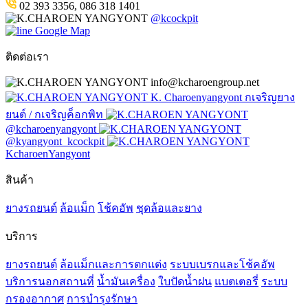
02 393 3356, 086 318 1401
@kcockpit
Google Map
ติดต่อเรา
info@kcharoengroup.net
K. Charoenyangyont กเจริญยาง
ยนต์ / กเจริญค็อกพิท
@kcharoenyangyont
@kyangyont_kcockpit
KcharoenYangyont
สินค้า
ยางรถยนต์
ล้อแม็ก
โช้คอัพ
ชุดล้อและยาง
บริการ
ยางรถยนต์
ล้อแม็กและการตกแต่ง
ระบบเบรกและโช้คอัพ
บริการนอกสถานที่
น้ำมันเครื่อง
ใบปัดน้ำฝน
แบตเตอรี่
ระบบ
กรองอากาศ
การบำรุงรักษา