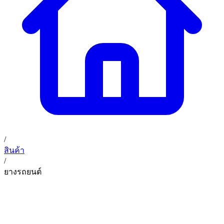
02 393 3356
ก. เจริญค็อกพิท
ติดต่อเรา
ก. เจริญค็อกพิท (บริษัท ก.เจริญค็อกพิท จำกัด) 41, 396 ซอย
EN
TH
อุดมสุข 28 ถนนอุดมสุข แขวงบางนาเหนือ เขตบางนา
กรุงเทพมหานคร 10260
/
สินค้า
/
ยางรถยนต์