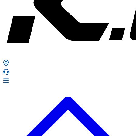
ก. เจริญยางยนต์
ก. เจริญยางยนต์
หน้าหลัก
เกี่ยวกับเรา
02 331 9911
ก. เจริญยางยนต์ (บริษัท มิ้งค์ แอนด์ ซีน จำกัด) 2275 ถ.สุขุมวิท
บริการ
(ระหว่างซอยสุขุมวิท 89/1 - 91) แขวงบางจาก เขตพระโขนง
สินค้า
กรุงเทพมหานคร 10260
การรับประกันสินค้า
ก. เจริญค็อกพิท
ข่าวสารและโปรโมชั่น