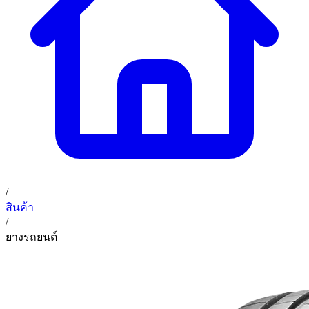
02 393 3356
ก. เจริญค็อกพิท
ติดต่อเรา
ก. เจริญค็อกพิท (บริษัท ก.เจริญค็อกพิท จำกัด) 41, 396 ซอย
EN
TH
อุดมสุข 28 ถนนอุดมสุข แขวงบางนาเหนือ เขตบางนา
กรุงเทพมหานคร 10260
/
สินค้า
/
ยางรถยนต์