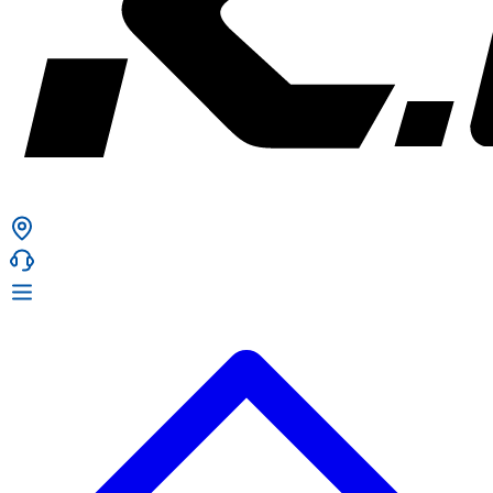
ก. เจริญยางยนต์
ก. เจริญยางยนต์
หน้าหลัก
เกี่ยวกับเรา
02 331 9911
ก. เจริญยางยนต์ (บริษัท มิ้งค์ แอนด์ ซีน จำกัด) 2275 ถ.สุขุมวิท
บริการ
(ระหว่างซอยสุขุมวิท 89/1 - 91) แขวงบางจาก เขตพระโขนง
สินค้า
กรุงเทพมหานคร 10260
การรับประกันสินค้า
ก. เจริญค็อกพิท
ข่าวสารและโปรโมชั่น