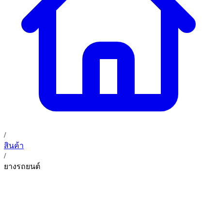
02 393 3356
ก. เจริญค็อกพิท
ติดต่อเรา
ก. เจริญค็อกพิท (บริษัท ก.เจริญค็อกพิท จำกัด) 41, 396 ซอย
EN
TH
อุดมสุข 28 ถนนอุดมสุข แขวงบางนาเหนือ เขตบางนา
กรุงเทพมหานคร 10260
/
สินค้า
/
ยางรถยนต์