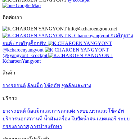
Google Map
ติดต่อเรา
info@kcharoengroup.net
K. Charoenyangyont กเจริญยาง
ยนต์ / กเจริญค็อกพิท
@kcharoenyangyont
@kyangyont_kcockpit
KcharoenYangyont
สินค้า
ยางรถยนต์
ล้อแม็ก
โช้คอัพ
ชุดล้อและยาง
บริการ
ยางรถยนต์
ล้อแม็กและการตกแต่ง
ระบบเบรกและโช้คอัพ
บริการนอกสถานที่
น้ำมันเครื่อง
ใบปัดน้ำฝน
แบตเตอรี่
ระบบ
กรองอากาศ
การบำรุงรักษา