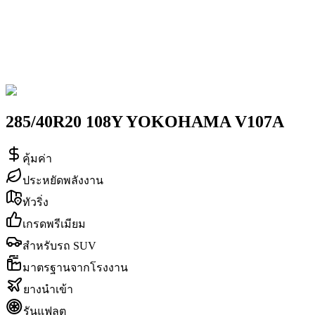
285/40R20 108Y YOKOHAMA V107A
คุ้มค่า
ประหยัดพลังงาน
ทัวริ่ง
เกรดพรีเมียม
สำหรับรถ SUV
มาตรฐานจากโรงงาน
ยางนำเข้า
รันแฟลต