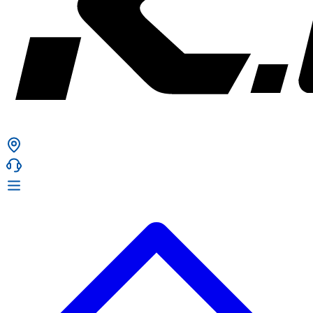
ก. เจริญยางยนต์
ก. เจริญยางยนต์
หน้าหลัก
เกี่ยวกับเรา
02 331 9911
ก. เจริญยางยนต์ (บริษัท มิ้งค์ แอนด์ ซีน จำกัด) 2275 ถ.สุขุมวิท
บริการ
(ระหว่างซอยสุขุมวิท 89/1 - 91) แขวงบางจาก เขตพระโขนง
สินค้า
กรุงเทพมหานคร 10260
การรับประกันสินค้า
ก. เจริญค็อกพิท
ข่าวสารและโปรโมชั่น