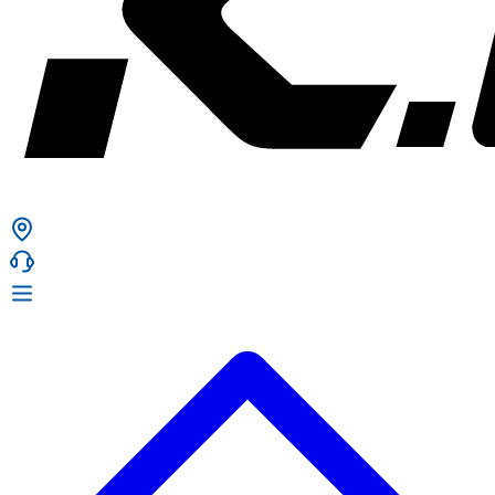
ก. เจริญยางยนต์
ก. เจริญยางยนต์
หน้าหลัก
เกี่ยวกับเรา
02 331 9911
ก. เจริญยางยนต์ (บริษัท มิ้งค์ แอนด์ ซีน จำกัด) 2275 ถ.สุขุมวิท
บริการ
(ระหว่างซอยสุขุมวิท 89/1 - 91) แขวงบางจาก เขตพระโขนง
สินค้า
กรุงเทพมหานคร 10260
การรับประกันสินค้า
ก. เจริญค็อกพิท
ข่าวสารและโปรโมชั่น