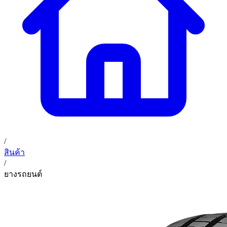
02 393 3356
ก. เจริญค็อกพิท
ติดต่อเรา
ก. เจริญค็อกพิท (บริษัท ก.เจริญค็อกพิท จำกัด) 41, 396 ซอย
EN
TH
อุดมสุข 28 ถนนอุดมสุข แขวงบางนาเหนือ เขตบางนา
กรุงเทพมหานคร 10260
/
สินค้า
/
ยางรถยนต์