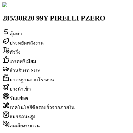
285/30R20 99Y PIRELLI PZERO
คุ้มค่า
ประหยัดพลังงาน
ทัวริ่ง
เกรดพรีเมียม
สำหรับรถ SUV
มาตรฐานจากโรงงาน
ยางนำเข้า
รันแฟลต
เทคโนโลยีซีลรอยรั่วจากภายใน
สมรรถนะสูง
ลดเสียงรบกวน