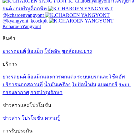
K. Charoenyangyont กเจริญยาง
ยนต์ / กเจริญค็อกพิท
@kcharoenyangyont
@kyangyont_kcockpit
KcharoenYangyont
สินค้า
ยางรถยนต์
ล้อแม็ก
โช้คอัพ
ชุดล้อและยาง
บริการ
ยางรถยนต์
ล้อแม็กและการตกแต่ง
ระบบเบรกและโช้คอัพ
บริการนอกสถานที่
น้ำมันเครื่อง
ใบปัดน้ำฝน
แบตเตอรี่
ระบบ
กรองอากาศ
การบำรุงรักษา
ข่าวสารและโปรโมชั่น
ข่าวสาร
โปรโมชั่น
ความรู้
การรับประกัน