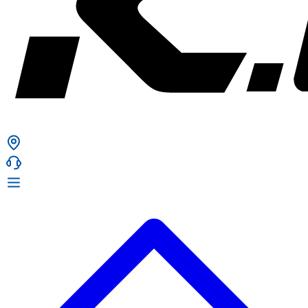
ก. เจริญยางยนต์
ก. เจริญยางยนต์
หน้าหลัก
เกี่ยวกับเรา
02 331 9911
ก. เจริญยางยนต์ (บริษัท มิ้งค์ แอนด์ ซีน จำกัด) 2275 ถ.สุขุมวิท
บริการ
(ระหว่างซอยสุขุมวิท 89/1 - 91) แขวงบางจาก เขตพระโขนง
สินค้า
กรุงเทพมหานคร 10260
การรับประกันสินค้า
ก. เจริญค็อกพิท
ข่าวสารและโปรโมชั่น