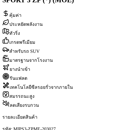
คุ้มค่า
ประหยัดพลังงาน
ทัวริ่ง
เกรดพรีเมียม
สำหรับรถ SUV
มาตรฐานจากโรงงาน
ยางนำเข้า
รันแฟลต
เทคโนโลยีซีลรอยรั่วจากภายใน
สมรรถนะสูง
ลดเสียงรบกวน
รายละเอียดสินค้า
รหัส:
MIPS3-ZPME-203027