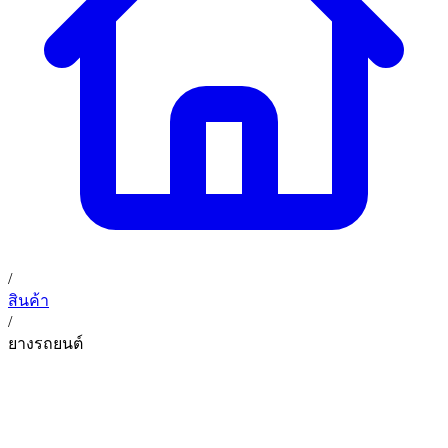
02 393 3356
ก. เจริญค็อกพิท
ติดต่อเรา
ก. เจริญค็อกพิท (บริษัท ก.เจริญค็อกพิท จำกัด) 41, 396 ซอย
EN
TH
อุดมสุข 28 ถนนอุดมสุข แขวงบางนาเหนือ เขตบางนา
กรุงเทพมหานคร 10260
/
สินค้า
/
ยางรถยนต์