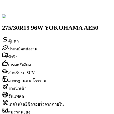
275/30R19 96W YOKOHAMA AE50
คุ้มค่า
ประหยัดพลังงาน
ทัวริ่ง
เกรดพรีเมียม
สำหรับรถ SUV
มาตรฐานจากโรงงาน
ยางนำเข้า
รันแฟลต
เทคโนโลยีซีลรอยรั่วจากภายใน
สมรรถนะสูง