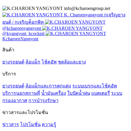
info@kcharoengroup.net
K. Charoenyangyont กเจริญยาง
ยนต์ / กเจริญค็อกพิท
@kcharoenyangyont
@kyangyont_kcockpit
KcharoenYangyont
สินค้า
ยางรถยนต์
ล้อแม็ก
โช้คอัพ
ชุดล้อและยาง
บริการ
ยางรถยนต์
ล้อแม็กและการตกแต่ง
ระบบเบรกและโช้คอัพ
บริการนอกสถานที่
น้ำมันเครื่อง
ใบปัดน้ำฝน
แบตเตอรี่
ระบบ
กรองอากาศ
การบำรุงรักษา
ข่าวสารและโปรโมชั่น
ข่าวสาร
โปรโมชั่น
ความรู้