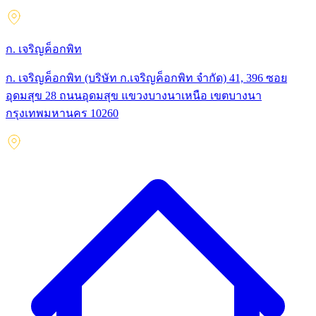
ก. เจริญค็อกพิท
ก. เจริญค็อกพิท (บริษัท ก.เจริญค็อกพิท จำกัด) 41, 396 ซอย
อุดมสุข 28 ถนนอุดมสุข แขวงบางนาเหนือ เขตบางนา
กรุงเทพมหานคร 10260