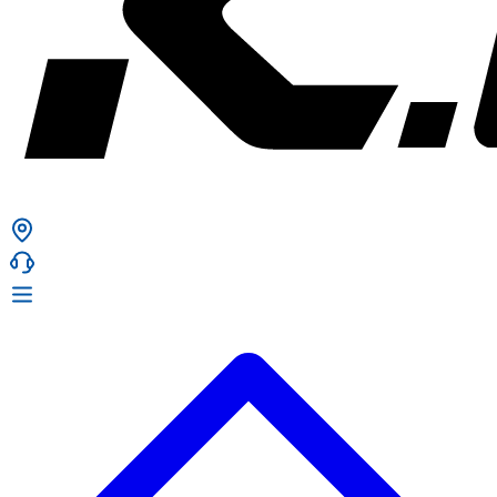
ก. เจริญยางยนต์
ก. เจริญยางยนต์
หน้าหลัก
เกี่ยวกับเรา
02 331 9911
ก. เจริญยางยนต์ (บริษัท มิ้งค์ แอนด์ ซีน จำกัด) 2275 ถ.สุขุมวิท
บริการ
(ระหว่างซอยสุขุมวิท 89/1 - 91) แขวงบางจาก เขตพระโขนง
สินค้า
กรุงเทพมหานคร 10260
การรับประกันสินค้า
ก. เจริญค็อกพิท
ข่าวสารและโปรโมชั่น