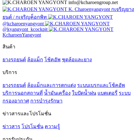
info@kcharoengroup.net
K. Charoenyangyont กเจริญยาง
ยนต์ / กเจริญค็อกพิท
@kcharoenyangyont
@kyangyont_kcockpit
KcharoenYangyont
สินค้า
ยางรถยนต์
ล้อแม็ก
โช้คอัพ
ชุดล้อและยาง
บริการ
ยางรถยนต์
ล้อแม็กและการตกแต่ง
ระบบเบรกและโช้คอัพ
บริการนอกสถานที่
น้ำมันเครื่อง
ใบปัดน้ำฝน
แบตเตอรี่
ระบบ
กรองอากาศ
การบำรุงรักษา
ข่าวสารและโปรโมชั่น
ข่าวสาร
โปรโมชั่น
ความรู้
การรับประกัน