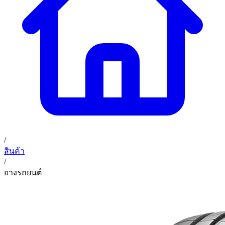
02 393 3356
ก. เจริญค็อกพิท
ติดต่อเรา
ก. เจริญค็อกพิท (บริษัท ก.เจริญค็อกพิท จำกัด) 41, 396 ซอย
EN
TH
อุดมสุข 28 ถนนอุดมสุข แขวงบางนาเหนือ เขตบางนา
กรุงเทพมหานคร 10260
/
สินค้า
/
ยางรถยนต์