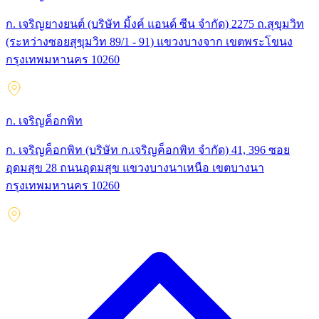
ก. เจริญยางยนต์ (บริษัท มิ้งค์ แอนด์ ซีน จำกัด) 2275 ถ.สุขุมวิท
(ระหว่างซอยสุขุมวิท 89/1 - 91) แขวงบางจาก เขตพระโขนง
กรุงเทพมหานคร 10260
ก. เจริญค็อกพิท
ก. เจริญค็อกพิท (บริษัท ก.เจริญค็อกพิท จำกัด) 41, 396 ซอย
อุดมสุข 28 ถนนอุดมสุข แขวงบางนาเหนือ เขตบางนา
กรุงเทพมหานคร 10260