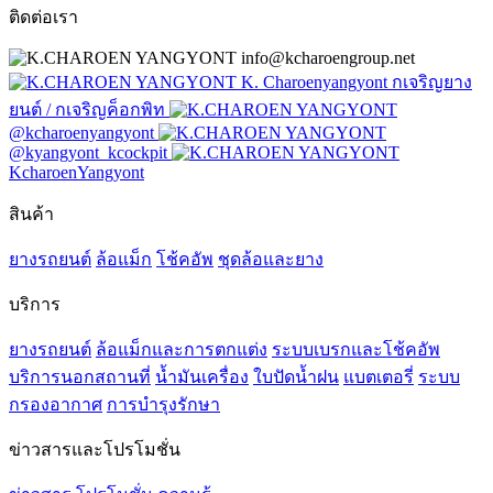
ติดต่อเรา
info@kcharoengroup.net
K. Charoenyangyont กเจริญยาง
ยนต์ / กเจริญค็อกพิท
@kcharoenyangyont
@kyangyont_kcockpit
KcharoenYangyont
สินค้า
ยางรถยนต์
ล้อแม็ก
โช้คอัพ
ชุดล้อและยาง
บริการ
ยางรถยนต์
ล้อแม็กและการตกแต่ง
ระบบเบรกและโช้คอัพ
บริการนอกสถานที่
น้ำมันเครื่อง
ใบปัดน้ำฝน
แบตเตอรี่
ระบบ
กรองอากาศ
การบำรุงรักษา
ข่าวสารและโปรโมชั่น