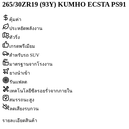
265/30ZR19 (93Y) KUMHO ECSTA PS91
คุ้มค่า
ประหยัดพลังงาน
ทัวริ่ง
เกรดพรีเมียม
สำหรับรถ SUV
มาตรฐานจากโรงงาน
ยางนำเข้า
รันแฟลต
เทคโนโลยีซีลรอยรั่วจากภายใน
สมรรถนะสูง
ลดเสียงรบกวน
รายละเอียดสินค้า