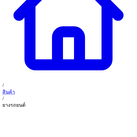
02 393 3356
ก. เจริญค็อกพิท
ติดต่อเรา
ก. เจริญค็อกพิท (บริษัท ก.เจริญค็อกพิท จำกัด) 41, 396 ซอย
EN
TH
อุดมสุข 28 ถนนอุดมสุข แขวงบางนาเหนือ เขตบางนา
กรุงเทพมหานคร 10260
/
สินค้า
/
ยางรถยนต์