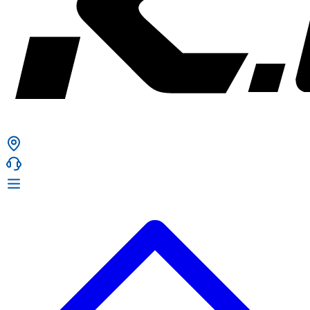
ก. เจริญยางยนต์
ก. เจริญยางยนต์
หน้าหลัก
เกี่ยวกับเรา
02 331 9911
ก. เจริญยางยนต์ (บริษัท มิ้งค์ แอนด์ ซีน จำกัด) 2275 ถ.สุขุมวิท
บริการ
(ระหว่างซอยสุขุมวิท 89/1 - 91) แขวงบางจาก เขตพระโขนง
สินค้า
กรุงเทพมหานคร 10260
การรับประกันสินค้า
ก. เจริญค็อกพิท
ข่าวสารและโปรโมชั่น