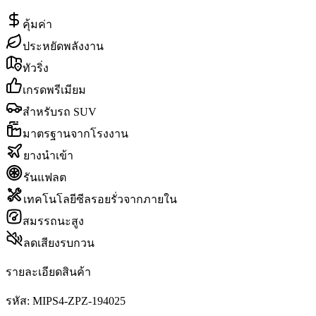
คุ้มค่า
ประหยัดพลังงาน
ทัวริ่ง
เกรดพรีเมียม
สำหรับรถ SUV
มาตรฐานจากโรงงาน
ยางนำเข้า
รันแฟลต
เทคโนโลยีซีลรอยรั่วจากภายใน
สมรรถนะสูง
ลดเสียงรบกวน
รายละเอียดสินค้า
รหัส:
MIPS4-ZPZ-194025