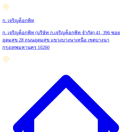
ก. เจริญค็อกพิท
ก. เจริญค็อกพิท (บริษัท ก.เจริญค็อกพิท จำกัด) 41, 396 ซอย
อุดมสุข 28 ถนนอุดมสุข แขวงบางนาเหนือ เขตบางนา
กรุงเทพมหานคร 10260