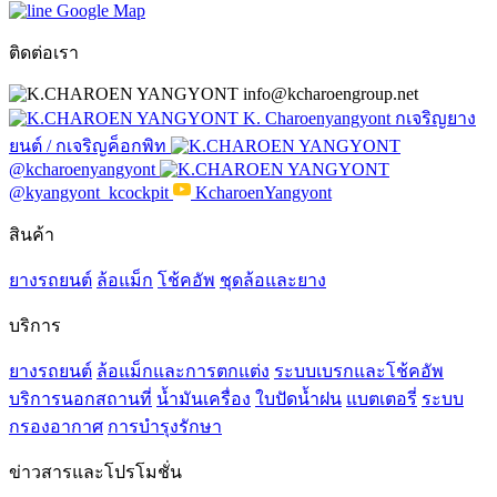
Google Map
ติดต่อเรา
info@kcharoengroup.net
K. Charoenyangyont กเจริญยาง
ยนต์ / กเจริญค็อกพิท
@kcharoenyangyont
@kyangyont_kcockpit
KcharoenYangyont
สินค้า
ยางรถยนต์
ล้อแม็ก
โช้คอัพ
ชุดล้อและยาง
บริการ
ยางรถยนต์
ล้อแม็กและการตกแต่ง
ระบบเบรกและโช้คอัพ
บริการนอกสถานที่
น้ำมันเครื่อง
ใบปัดน้ำฝน
แบตเตอรี่
ระบบ
กรองอากาศ
การบำรุงรักษา
ข่าวสารและโปรโมชั่น