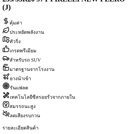
(J)
คุ้มค่า
ประหยัดพลังงาน
ทัวริ่ง
เกรดพรีเมียม
สำหรับรถ SUV
มาตรฐานจากโรงงาน
ยางนำเข้า
รันแฟลต
เทคโนโลยีซีลรอยรั่วจากภายใน
สมรรถนะสูง
ลดเสียงรบกวน
รายละเอียดสินค้า