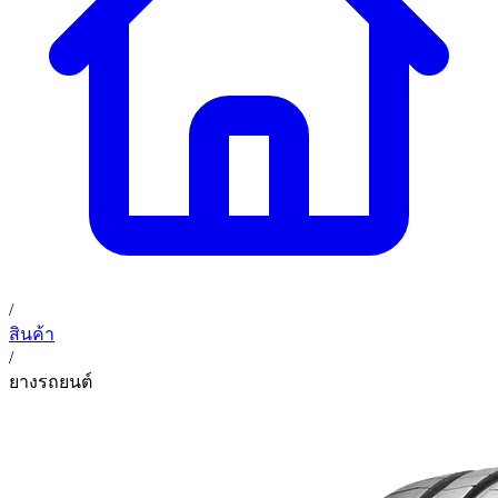
02 393 3356
ก. เจริญค็อกพิท
ติดต่อเรา
ก. เจริญค็อกพิท (บริษัท ก.เจริญค็อกพิท จำกัด) 41, 396 ซอย
EN
TH
อุดมสุข 28 ถนนอุดมสุข แขวงบางนาเหนือ เขตบางนา
กรุงเทพมหานคร 10260
/
สินค้า
/
ยางรถยนต์