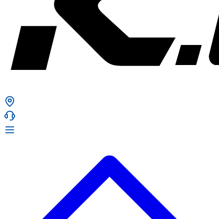
ก. เจริญยางยนต์
ก. เจริญยางยนต์
หน้าหลัก
เกี่ยวกับเรา
02 331 9911
ก. เจริญยางยนต์ (บริษัท มิ้งค์ แอนด์ ซีน จำกัด) 2275 ถ.สุขุมวิท
บริการ
(ระหว่างซอยสุขุมวิท 89/1 - 91) แขวงบางจาก เขตพระโขนง
สินค้า
กรุงเทพมหานคร 10260
การรับประกันสินค้า
ก. เจริญค็อกพิท
ข่าวสารและโปรโมชั่น