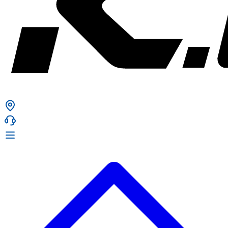
ก. เจริญยางยนต์
ก. เจริญยางยนต์
หน้าหลัก
เกี่ยวกับเรา
02 331 9911
ก. เจริญยางยนต์ (บริษัท มิ้งค์ แอนด์ ซีน จำกัด) 2275 ถ.สุขุมวิท
บริการ
(ระหว่างซอยสุขุมวิท 89/1 - 91) แขวงบางจาก เขตพระโขนง
สินค้า
กรุงเทพมหานคร 10260
การรับประกันสินค้า
ก. เจริญค็อกพิท
ข่าวสารและโปรโมชั่น