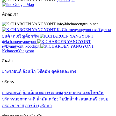
Google Map
ติดต่อเรา
info@kcharoengroup.net
K. Charoenyangyont กเจริญยาง
ยนต์ / กเจริญค็อกพิท
@kcharoenyangyont
@kyangyont_kcockpit
KcharoenYangyont
สินค้า
ยางรถยนต์
ล้อแม็ก
โช้คอัพ
ชุดล้อและยาง
บริการ
ยางรถยนต์
ล้อแม็กและการตกแต่ง
ระบบเบรกและโช้คอัพ
บริการนอกสถานที่
น้ำมันเครื่อง
ใบปัดน้ำฝน
แบตเตอรี่
ระบบ
กรองอากาศ
การบำรุงรักษา