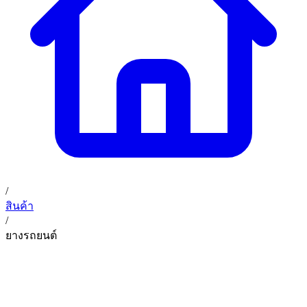
02 393 3356
ก. เจริญค็อกพิท
ติดต่อเรา
ก. เจริญค็อกพิท (บริษัท ก.เจริญค็อกพิท จำกัด) 41, 396 ซอย
EN
TH
อุดมสุข 28 ถนนอุดมสุข แขวงบางนาเหนือ เขตบางนา
กรุงเทพมหานคร 10260
/
สินค้า
/
ยางรถยนต์