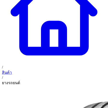
02 393 3356
ก. เจริญค็อกพิท
ติดต่อเรา
ก. เจริญค็อกพิท (บริษัท ก.เจริญค็อกพิท จำกัด) 41, 396 ซอย
EN
TH
อุดมสุข 28 ถนนอุดมสุข แขวงบางนาเหนือ เขตบางนา
กรุงเทพมหานคร 10260
/
สินค้า
/
ยางรถยนต์