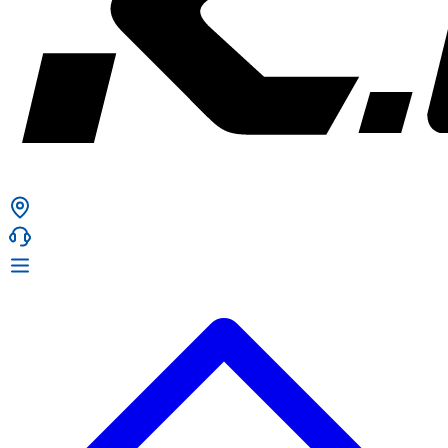
ก. เจริญยางยนต์
ก. เจริญยางยนต์
หน้าหลัก
เกี่ยวกับเรา
02 331 9911
ก. เจริญยางยนต์ (บริษัท มิ้งค์ แอนด์ ซีน จำกัด) 2275 ถ.สุขุมวิท
บริการ
(ระหว่างซอยสุขุมวิท 89/1 - 91) แขวงบางจาก เขตพระโขนง
สินค้า
กรุงเทพมหานคร 10260
การรับประกันสินค้า
ก. เจริญค็อกพิท
ข่าวสารและโปรโมชั่น