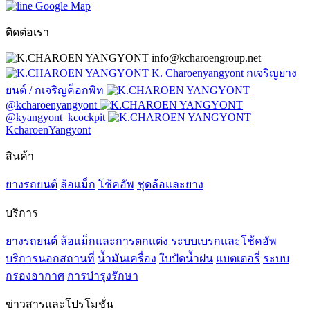
Google Map
ติดต่อเรา
info@kcharoengroup.net
K. Charoenyangyont กเจริญยาง
ยนต์ / กเจริญค็อกพิท
@kcharoenyangyont
@kyangyont_kcockpit
KcharoenYangyont
สินค้า
ยางรถยนต์
ล้อแม็ก
โช้คอัพ
ชุดล้อและยาง
บริการ
ยางรถยนต์
ล้อแม็กและการตกแต่ง
ระบบเบรกและโช้คอัพ
บริการนอกสถานที่
น้ำมันเครื่อง
ใบปัดน้ำฝน
แบตเตอรี่
ระบบ
กรองอากาศ
การบำรุงรักษา
ข่าวสารและโปรโมชั่น