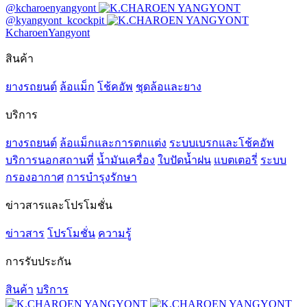
@kcharoenyangyont
@kyangyont_kcockpit
KcharoenYangyont
สินค้า
ยางรถยนต์
ล้อแม็ก
โช้คอัพ
ชุดล้อและยาง
บริการ
ยางรถยนต์
ล้อแม็กและการตกแต่ง
ระบบเบรกและโช้คอัพ
บริการนอกสถานที่
น้ำมันเครื่อง
ใบปัดน้ำฝน
แบตเตอรี่
ระบบ
กรองอากาศ
การบำรุงรักษา
ข่าวสารและโปรโมชั่น
ข่าวสาร
โปรโมชั่น
ความรู้
การรับประกัน
สินค้า
บริการ