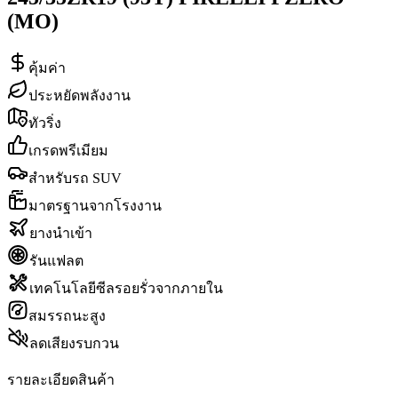
(MO)
คุ้มค่า
ประหยัดพลังงาน
ทัวริ่ง
เกรดพรีเมียม
สำหรับรถ SUV
มาตรฐานจากโรงงาน
ยางนำเข้า
รันแฟลต
เทคโนโลยีซีลรอยรั่วจากภายใน
สมรรถนะสูง
ลดเสียงรบกวน
รายละเอียดสินค้า