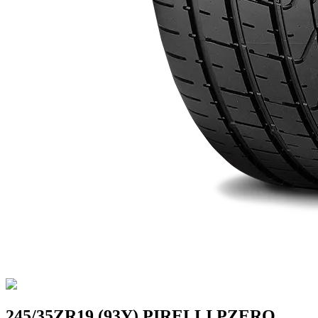
245/35ZR19 (93Y) PIRELLI PZERO