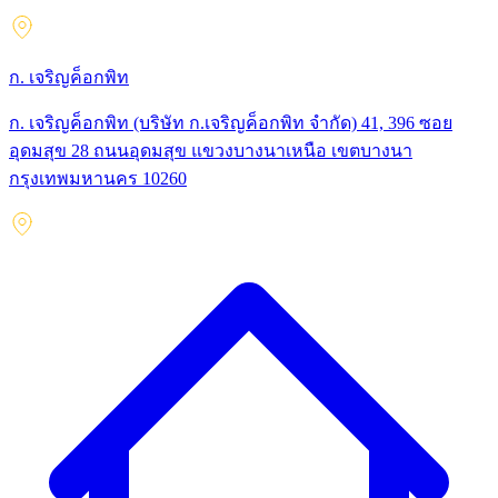
ก. เจริญค็อกพิท
ก. เจริญค็อกพิท (บริษัท ก.เจริญค็อกพิท จำกัด) 41, 396 ซอย
อุดมสุข 28 ถนนอุดมสุข แขวงบางนาเหนือ เขตบางนา
กรุงเทพมหานคร 10260