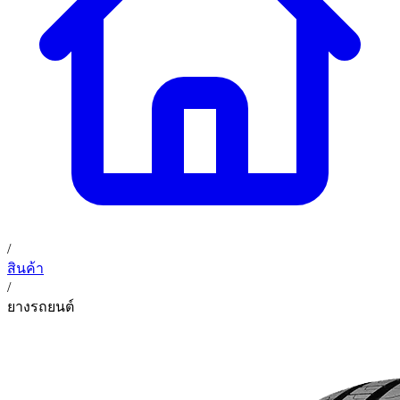
02 393 3356
ก. เจริญค็อกพิท
ติดต่อเรา
ก. เจริญค็อกพิท (บริษัท ก.เจริญค็อกพิท จำกัด) 41, 396 ซอย
EN
TH
อุดมสุข 28 ถนนอุดมสุข แขวงบางนาเหนือ เขตบางนา
กรุงเทพมหานคร 10260
/
สินค้า
/
ยางรถยนต์