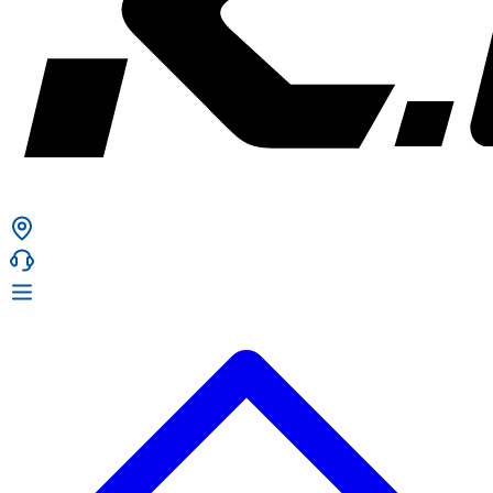
ก. เจริญยางยนต์
ก. เจริญยางยนต์
หน้าหลัก
เกี่ยวกับเรา
02 331 9911
ก. เจริญยางยนต์ (บริษัท มิ้งค์ แอนด์ ซีน จำกัด) 2275 ถ.สุขุมวิท
บริการ
(ระหว่างซอยสุขุมวิท 89/1 - 91) แขวงบางจาก เขตพระโขนง
สินค้า
กรุงเทพมหานคร 10260
การรับประกันสินค้า
ก. เจริญค็อกพิท
ข่าวสารและโปรโมชั่น