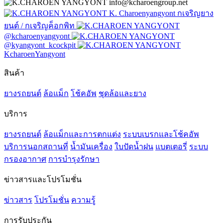
info@kcharoengroup.net
K. Charoenyangyont กเจริญยาง
ยนต์ / กเจริญค็อกพิท
@kcharoenyangyont
@kyangyont_kcockpit
KcharoenYangyont
สินค้า
ยางรถยนต์
ล้อแม็ก
โช้คอัพ
ชุดล้อและยาง
บริการ
ยางรถยนต์
ล้อแม็กและการตกแต่ง
ระบบเบรกและโช้คอัพ
บริการนอกสถานที่
น้ำมันเครื่อง
ใบปัดน้ำฝน
แบตเตอรี่
ระบบ
กรองอากาศ
การบำรุงรักษา
ข่าวสารและโปรโมชั่น
ข่าวสาร
โปรโมชั่น
ความรู้
การรับประกัน