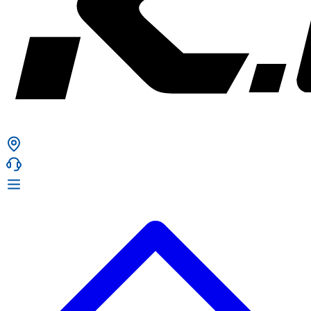
ก. เจริญยางยนต์
ก. เจริญยางยนต์
หน้าหลัก
เกี่ยวกับเรา
02 331 9911
ก. เจริญยางยนต์ (บริษัท มิ้งค์ แอนด์ ซีน จำกัด) 2275 ถ.สุขุมวิท
บริการ
(ระหว่างซอยสุขุมวิท 89/1 - 91) แขวงบางจาก เขตพระโขนง
สินค้า
กรุงเทพมหานคร 10260
การรับประกันสินค้า
ก. เจริญค็อกพิท
ข่าวสารและโปรโมชั่น