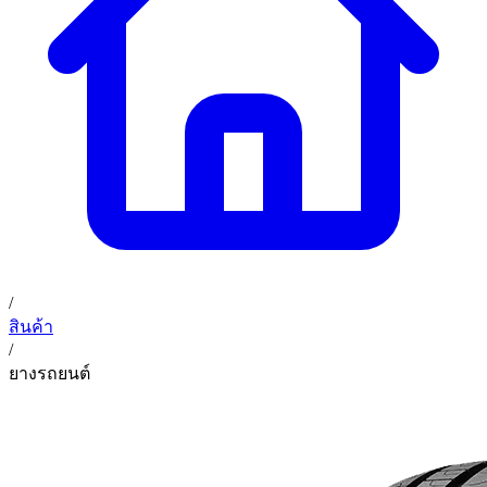
02 393 3356
ก. เจริญค็อกพิท
ติดต่อเรา
ก. เจริญค็อกพิท (บริษัท ก.เจริญค็อกพิท จำกัด) 41, 396 ซอย
EN
TH
อุดมสุข 28 ถนนอุดมสุข แขวงบางนาเหนือ เขตบางนา
กรุงเทพมหานคร 10260
/
สินค้า
/
ยางรถยนต์