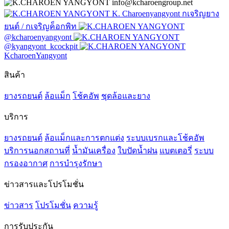
info@kcharoengroup.net
K. Charoenyangyont กเจริญยาง
ยนต์ / กเจริญค็อกพิท
@kcharoenyangyont
@kyangyont_kcockpit
KcharoenYangyont
สินค้า
ยางรถยนต์
ล้อแม็ก
โช้คอัพ
ชุดล้อและยาง
บริการ
ยางรถยนต์
ล้อแม็กและการตกแต่ง
ระบบเบรกและโช้คอัพ
บริการนอกสถานที่
น้ำมันเครื่อง
ใบปัดน้ำฝน
แบตเตอรี่
ระบบ
กรองอากาศ
การบำรุงรักษา
ข่าวสารและโปรโมชั่น
ข่าวสาร
โปรโมชั่น
ความรู้
การรับประกัน