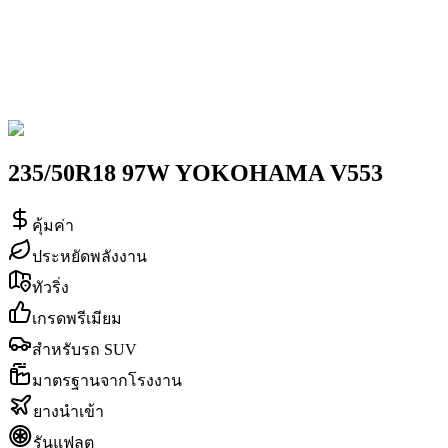
235/50R18 97W YOKOHAMA V553
คุ้มค่า
ประหยัดพลังงาน
ทัวริ่ง
เกรดพรีเมียม
สำหรับรถ SUV
มาตรฐานจากโรงงาน
ยางนำเข้า
รันแฟลต