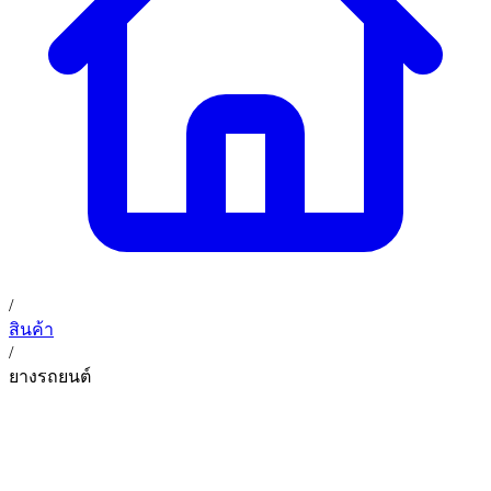
02 393 3356
ก. เจริญค็อกพิท
ติดต่อเรา
ก. เจริญค็อกพิท (บริษัท ก.เจริญค็อกพิท จำกัด) 41, 396 ซอย
EN
TH
อุดมสุข 28 ถนนอุดมสุข แขวงบางนาเหนือ เขตบางนา
กรุงเทพมหานคร 10260
/
สินค้า
/
ยางรถยนต์