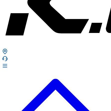
ก. เจริญยางยนต์
ก. เจริญยางยนต์
หน้าหลัก
เกี่ยวกับเรา
02 331 9911
ก. เจริญยางยนต์ (บริษัท มิ้งค์ แอนด์ ซีน จำกัด) 2275 ถ.สุขุมวิท
บริการ
(ระหว่างซอยสุขุมวิท 89/1 - 91) แขวงบางจาก เขตพระโขนง
สินค้า
กรุงเทพมหานคร 10260
การรับประกันสินค้า
ก. เจริญค็อกพิท
ข่าวสารและโปรโมชั่น