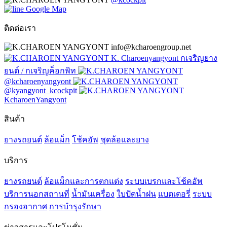
Google Map
ติดต่อเรา
info@kcharoengroup.net
K. Charoenyangyont กเจริญยาง
ยนต์ / กเจริญค็อกพิท
@kcharoenyangyont
@kyangyont_kcockpit
KcharoenYangyont
สินค้า
ยางรถยนต์
ล้อแม็ก
โช้คอัพ
ชุดล้อและยาง
บริการ
ยางรถยนต์
ล้อแม็กและการตกแต่ง
ระบบเบรกและโช้คอัพ
บริการนอกสถานที่
น้ำมันเครื่อง
ใบปัดน้ำฝน
แบตเตอรี่
ระบบ
กรองอากาศ
การบำรุงรักษา