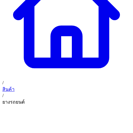
02 393 3356
ก. เจริญค็อกพิท
ติดต่อเรา
ก. เจริญค็อกพิท (บริษัท ก.เจริญค็อกพิท จำกัด) 41, 396 ซอย
EN
TH
อุดมสุข 28 ถนนอุดมสุข แขวงบางนาเหนือ เขตบางนา
กรุงเทพมหานคร 10260
/
สินค้า
/
ยางรถยนต์