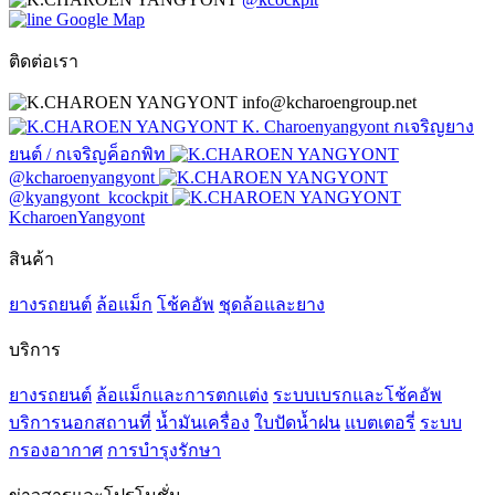
Google Map
ติดต่อเรา
info@kcharoengroup.net
K. Charoenyangyont กเจริญยาง
ยนต์ / กเจริญค็อกพิท
@kcharoenyangyont
@kyangyont_kcockpit
KcharoenYangyont
สินค้า
ยางรถยนต์
ล้อแม็ก
โช้คอัพ
ชุดล้อและยาง
บริการ
ยางรถยนต์
ล้อแม็กและการตกแต่ง
ระบบเบรกและโช้คอัพ
บริการนอกสถานที่
น้ำมันเครื่อง
ใบปัดน้ำฝน
แบตเตอรี่
ระบบ
กรองอากาศ
การบำรุงรักษา