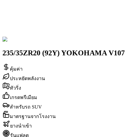
235/35ZR20 (92Y) YOKOHAMA V107
คุ้มค่า
ประหยัดพลังงาน
ทัวริ่ง
เกรดพรีเมียม
สำหรับรถ SUV
มาตรฐานจากโรงงาน
ยางนำเข้า
รันแฟลต