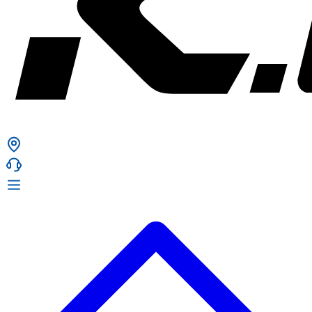
ก. เจริญยางยนต์
ก. เจริญยางยนต์
หน้าหลัก
เกี่ยวกับเรา
02 331 9911
ก. เจริญยางยนต์ (บริษัท มิ้งค์ แอนด์ ซีน จำกัด) 2275 ถ.สุขุมวิท
บริการ
(ระหว่างซอยสุขุมวิท 89/1 - 91) แขวงบางจาก เขตพระโขนง
สินค้า
กรุงเทพมหานคร 10260
การรับประกันสินค้า
ก. เจริญค็อกพิท
ข่าวสารและโปรโมชั่น