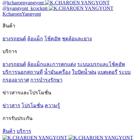
@kcharoenyangyont
@kyangyont_kcockpit
KcharoenYangyont
สินค้า
ยางรถยนต์
ล้อแม็ก
โช้คอัพ
ชุดล้อและยาง
บริการ
ยางรถยนต์
ล้อแม็กและการตกแต่ง
ระบบเบรกและโช้คอัพ
บริการนอกสถานที่
น้ำมันเครื่อง
ใบปัดน้ำฝน
แบตเตอรี่
ระบบ
กรองอากาศ
การบำรุงรักษา
ข่าวสารและโปรโมชั่น
ข่าวสาร
โปรโมชั่น
ความรู้
การรับประกัน
สินค้า
บริการ