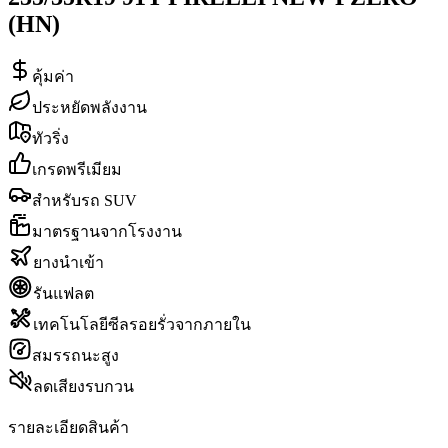
(HN)
คุ้มค่า
ประหยัดพลังงาน
ทัวริ่ง
เกรดพรีเมียม
สำหรับรถ SUV
มาตรฐานจากโรงงาน
ยางนำเข้า
รันแฟลต
เทคโนโลยีซีลรอยรั่วจากภายใน
สมรรถนะสูง
ลดเสียงรบกวน
รายละเอียดสินค้า