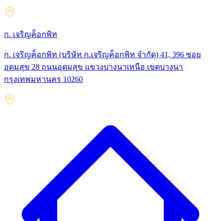
ก. เจริญค็อกพิท
ก. เจริญค็อกพิท (บริษัท ก.เจริญค็อกพิท จำกัด) 41, 396 ซอย
อุดมสุข 28 ถนนอุดมสุข แขวงบางนาเหนือ เขตบางนา
กรุงเทพมหานคร 10260