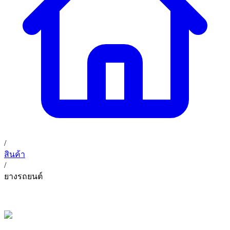
02 393 3356
ก. เจริญค็อกพิท
ติดต่อเรา
ก. เจริญค็อกพิท (บริษัท ก.เจริญค็อกพิท จำกัด) 41, 396 ซอย
EN
TH
อุดมสุข 28 ถนนอุดมสุข แขวงบางนาเหนือ เขตบางนา
กรุงเทพมหานคร 10260
/
สินค้า
/
ยางรถยนต์