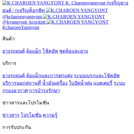
K. Charoenyangyont กเจริญยาง
ยนต์ / กเจริญค็อกพิท
@kcharoenyangyont
@kyangyont_kcockpit
KcharoenYangyont
สินค้า
ยางรถยนต์
ล้อแม็ก
โช้คอัพ
ชุดล้อและยาง
บริการ
ยางรถยนต์
ล้อแม็กและการตกแต่ง
ระบบเบรกและโช้คอัพ
บริการนอกสถานที่
น้ำมันเครื่อง
ใบปัดน้ำฝน
แบตเตอรี่
ระบบ
กรองอากาศ
การบำรุงรักษา
ข่าวสารและโปรโมชั่น
ข่าวสาร
โปรโมชั่น
ความรู้
การรับประกัน