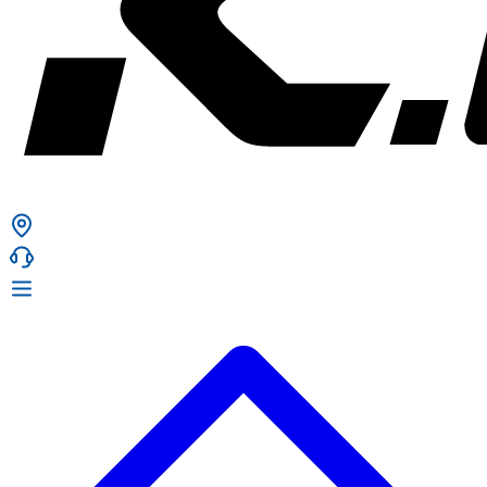
ก. เจริญยางยนต์
ก. เจริญยางยนต์
หน้าหลัก
เกี่ยวกับเรา
02 331 9911
ก. เจริญยางยนต์ (บริษัท มิ้งค์ แอนด์ ซีน จำกัด) 2275 ถ.สุขุมวิท
บริการ
(ระหว่างซอยสุขุมวิท 89/1 - 91) แขวงบางจาก เขตพระโขนง
สินค้า
กรุงเทพมหานคร 10260
การรับประกันสินค้า
ก. เจริญค็อกพิท
ข่าวสารและโปรโมชั่น