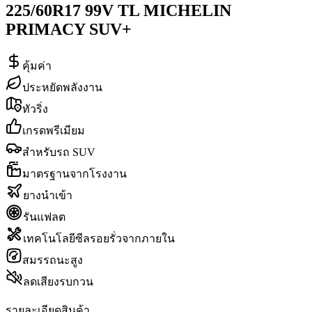
225/60R17 99V TL MICHELIN
PRIMACY SUV+
คุ้มค่า
ประหยัดพลังงาน
ทัวริ่ง
เกรดพรีเมียม
สำหรับรถ SUV
มาตรฐานจากโรงงาน
ยางนำเข้า
รันแฟลต
เทคโนโลยีซีลรอยรั่วจากภายใน
สมรรถนะสูง
ลดเสียงรบกวน
รายละเอียดสินค้า