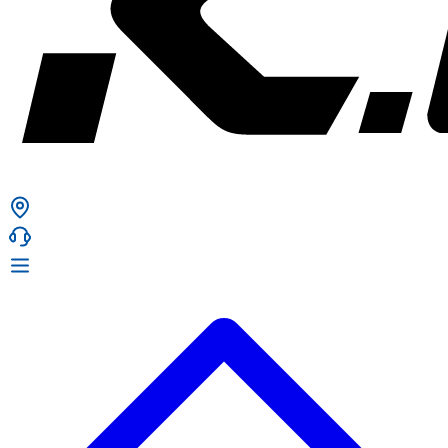
ก. เจริญยางยนต์
ก. เจริญยางยนต์
หน้าหลัก
เกี่ยวกับเรา
02 331 9911
ก. เจริญยางยนต์ (บริษัท มิ้งค์ แอนด์ ซีน จำกัด) 2275 ถ.สุขุมวิท
บริการ
(ระหว่างซอยสุขุมวิท 89/1 - 91) แขวงบางจาก เขตพระโขนง
สินค้า
กรุงเทพมหานคร 10260
การรับประกันสินค้า
ก. เจริญค็อกพิท
ข่าวสารและโปรโมชั่น