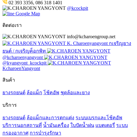
02 393 3356, 086 318 1401
@kcockpit
Google Map
ติดต่อเรา
info@kcharoengroup.net
K. Charoenyangyont กเจริญยาง
ยนต์ / กเจริญค็อกพิท
@kcharoenyangyont
@kyangyont_kcockpit
KcharoenYangyont
สินค้า
ยางรถยนต์
ล้อแม็ก
โช้คอัพ
ชุดล้อและยาง
บริการ
ยางรถยนต์
ล้อแม็กและการตกแต่ง
ระบบเบรกและโช้คอัพ
บริการนอกสถานที่
น้ำมันเครื่อง
ใบปัดน้ำฝน
แบตเตอรี่
ระบบ
กรองอากาศ
การบำรุงรักษา