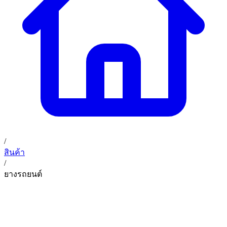
02 393 3356
ก. เจริญค็อกพิท
ติดต่อเรา
ก. เจริญค็อกพิท (บริษัท ก.เจริญค็อกพิท จำกัด) 41, 396 ซอย
EN
TH
อุดมสุข 28 ถนนอุดมสุข แขวงบางนาเหนือ เขตบางนา
กรุงเทพมหานคร 10260
/
สินค้า
/
ยางรถยนต์