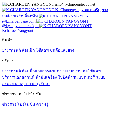
info@kcharoengroup.net
K. Charoenyangyont กเจริญยาง
ยนต์ / กเจริญค็อกพิท
@kcharoenyangyont
@kyangyont_kcockpit
KcharoenYangyont
สินค้า
ยางรถยนต์
ล้อแม็ก
โช้คอัพ
ชุดล้อและยาง
บริการ
ยางรถยนต์
ล้อแม็กและการตกแต่ง
ระบบเบรกและโช้คอัพ
บริการนอกสถานที่
น้ำมันเครื่อง
ใบปัดน้ำฝน
แบตเตอรี่
ระบบ
กรองอากาศ
การบำรุงรักษา
ข่าวสารและโปรโมชั่น
ข่าวสาร
โปรโมชั่น
ความรู้