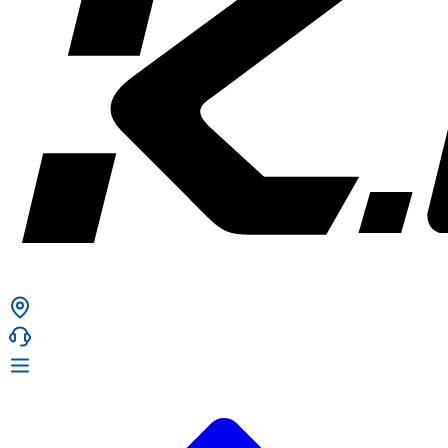
ก. เจริญยางยนต์
ก. เจริญยางยนต์
หน้าหลัก
เกี่ยวกับเรา
02 331 9911