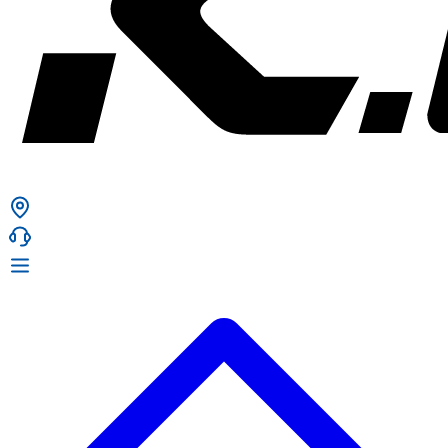
ก. เจริญยางยนต์
ก. เจริญยางยนต์
หน้าหลัก
เกี่ยวกับเรา
02 331 9911
ก. เจริญยางยนต์ (บริษัท มิ้งค์ แอนด์ ซีน จำกัด) 2275 ถ.สุขุมวิท
บริการ
(ระหว่างซอยสุขุมวิท 89/1 - 91) แขวงบางจาก เขตพระโขนง
สินค้า
กรุงเทพมหานคร 10260
การรับประกันสินค้า
ก. เจริญค็อกพิท
ข่าวสารและโปรโมชั่น