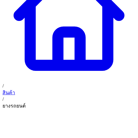
02 393 3356
ก. เจริญค็อกพิท
ติดต่อเรา
ก. เจริญค็อกพิท (บริษัท ก.เจริญค็อกพิท จำกัด) 41, 396 ซอย
EN
TH
อุดมสุข 28 ถนนอุดมสุข แขวงบางนาเหนือ เขตบางนา
กรุงเทพมหานคร 10260
/
สินค้า
/
ยางรถยนต์