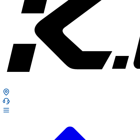
ก. เจริญยางยนต์
ก. เจริญยางยนต์
หน้าหลัก
เกี่ยวกับเรา
02 331 9911
ก. เจริญยางยนต์ (บริษัท มิ้งค์ แอนด์ ซีน จำกัด) 2275 ถ.สุขุมวิท
บริการ