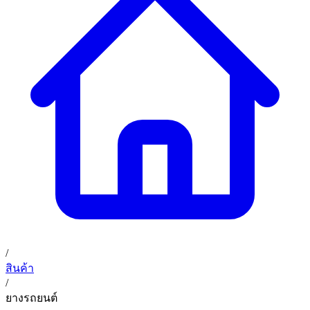
(ระหว่างซอยสุขุมวิท 89/1 - 91) แขวงบางจาก เขตพระโขนง
สินค้า
กรุงเทพมหานคร 10260
การรับประกันสินค้า
ก. เจริญค็อกพิท
ข่าวสารและโปรโมชั่น
02 393 3356
ก. เจริญค็อกพิท
ติดต่อเรา
ก. เจริญค็อกพิท (บริษัท ก.เจริญค็อกพิท จำกัด) 41, 396 ซอย
EN
TH
อุดมสุข 28 ถนนอุดมสุข แขวงบางนาเหนือ เขตบางนา
กรุงเทพมหานคร 10260
/
สินค้า
/
ยางรถยนต์