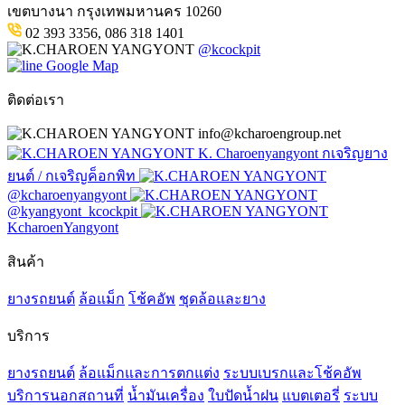
เขตบางนา กรุงเทพมหานคร 10260
02 393 3356, 086 318 1401
@kcockpit
Google Map
ติดต่อเรา
info@kcharoengroup.net
K. Charoenyangyont กเจริญยาง
ยนต์ / กเจริญค็อกพิท
@kcharoenyangyont
@kyangyont_kcockpit
KcharoenYangyont
สินค้า
ยางรถยนต์
ล้อแม็ก
โช้คอัพ
ชุดล้อและยาง
บริการ
ยางรถยนต์
ล้อแม็กและการตกแต่ง
ระบบเบรกและโช้คอัพ
บริการนอกสถานที่
น้ำมันเครื่อง
ใบปัดน้ำฝน
แบตเตอรี่
ระบบ