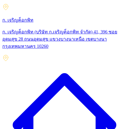
ก. เจริญค็อกพิท
ก. เจริญค็อกพิท (บริษัท ก.เจริญค็อกพิท จำกัด) 41, 396 ซอย
อุดมสุข 28 ถนนอุดมสุข แขวงบางนาเหนือ เขตบางนา
กรุงเทพมหานคร 10260