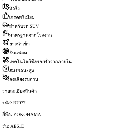
ทัวริ่ง
เกรดพรีเมียม
สำหรับรถ SUV
มาตรฐานจากโรงงาน
ยางนำเข้า
รันแฟลต
เทคโนโลยีซีลรอยรั่วจากภายใน
สมรรถนะสูง
ลดเสียงรบกวน
รายละเอียดสินค้า
รหัส:
R7977
ยี่ห้อ:
YOKOHAMA
รุ่น:
AE61D