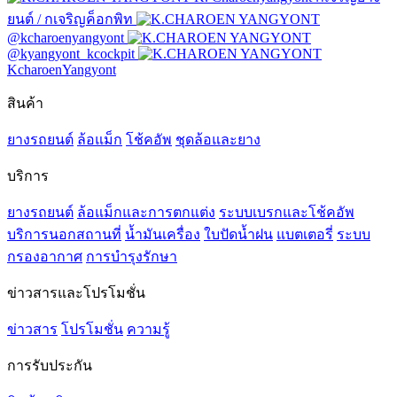
ยนต์ / กเจริญค็อกพิท
@kcharoenyangyont
@kyangyont_kcockpit
KcharoenYangyont
สินค้า
ยางรถยนต์
ล้อแม็ก
โช้คอัพ
ชุดล้อและยาง
บริการ
ยางรถยนต์
ล้อแม็กและการตกแต่ง
ระบบเบรกและโช้คอัพ
บริการนอกสถานที่
น้ำมันเครื่อง
ใบปัดน้ำฝน
แบตเตอรี่
ระบบ
กรองอากาศ
การบำรุงรักษา
ข่าวสารและโปรโมชั่น
ข่าวสาร
โปรโมชั่น
ความรู้
การรับประกัน