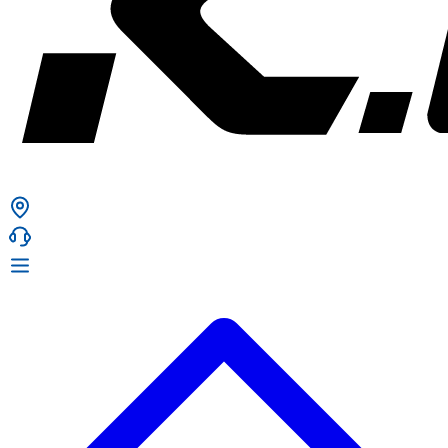
ก. เจริญยางยนต์
ก. เจริญยางยนต์
หน้าหลัก
เกี่ยวกับเรา
02 331 9911
ก. เจริญยางยนต์ (บริษัท มิ้งค์ แอนด์ ซีน จำกัด) 2275 ถ.สุขุมวิท
บริการ
(ระหว่างซอยสุขุมวิท 89/1 - 91) แขวงบางจาก เขตพระโขนง
สินค้า
กรุงเทพมหานคร 10260
การรับประกันสินค้า
ก. เจริญค็อกพิท
ข่าวสารและโปรโมชั่น