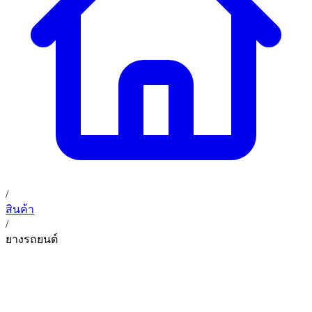
02 393 3356
ก. เจริญค็อกพิท
ติดต่อเรา
ก. เจริญค็อกพิท (บริษัท ก.เจริญค็อกพิท จำกัด) 41, 396 ซอย
EN
TH
อุดมสุข 28 ถนนอุดมสุข แขวงบางนาเหนือ เขตบางนา
กรุงเทพมหานคร 10260
/
สินค้า
/
ยางรถยนต์