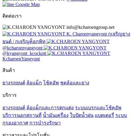
Google Map
ติดต่อเรา
info@kcharoengroup.net
K. Charoenyangyont กเจริญยาง
ยนต์ / กเจริญค็อกพิท
@kcharoenyangyont
@kyangyont_kcockpit
KcharoenYangyont
สินค้า
ยางรถยนต์
ล้อแม็ก
โช้คอัพ
ชุดล้อและยาง
บริการ
ยางรถยนต์
ล้อแม็กและการตกแต่ง
ระบบเบรกและโช้คอัพ
บริการนอกสถานที่
น้ำมันเครื่อง
ใบปัดน้ำฝน
แบตเตอรี่
ระบบ
กรองอากาศ
การบำรุงรักษา
ข่าวสารและโปรโมชั่น