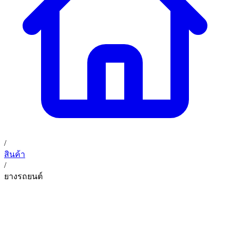
02 393 3356
ก. เจริญค็อกพิท
ติดต่อเรา
ก. เจริญค็อกพิท (บริษัท ก.เจริญค็อกพิท จำกัด) 41, 396 ซอย
EN
TH
อุดมสุข 28 ถนนอุดมสุข แขวงบางนาเหนือ เขตบางนา
กรุงเทพมหานคร 10260
/
สินค้า
/
ยางรถยนต์