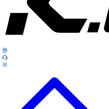
ก. เจริญยางยนต์
ก. เจริญยางยนต์
หน้าหลัก
เกี่ยวกับเรา
02 331 9911
ก. เจริญยางยนต์ (บริษัท มิ้งค์ แอนด์ ซีน จำกัด) 2275 ถ.สุขุมวิท
บริการ
(ระหว่างซอยสุขุมวิท 89/1 - 91) แขวงบางจาก เขตพระโขนง
สินค้า
กรุงเทพมหานคร 10260
การรับประกันสินค้า
ก. เจริญค็อกพิท
ข่าวสารและโปรโมชั่น