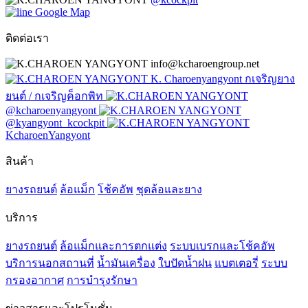
Google Map
ติดต่อเรา
info@kcharoengroup.net
K. Charoenyangyont กเจริญยาง
ยนต์ / กเจริญค็อกพิท
@kcharoenyangyont
@kyangyont_kcockpit
KcharoenYangyont
สินค้า
ยางรถยนต์
ล้อแม็ก
โช้คอัพ
ชุดล้อและยาง
บริการ
ยางรถยนต์
ล้อแม็กและการตกแต่ง
ระบบเบรกและโช้คอัพ
บริการนอกสถานที่
น้ำมันเครื่อง
ใบปัดน้ำฝน
แบตเตอรี่
ระบบ
กรองอากาศ
การบำรุงรักษา