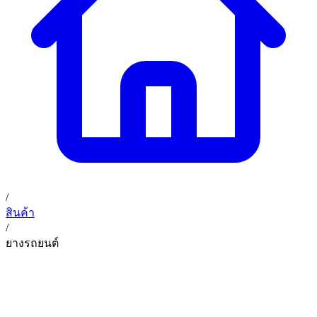
02 393 3356
ก. เจริญค็อกพิท
ติดต่อเรา
ก. เจริญค็อกพิท (บริษัท ก.เจริญค็อกพิท จำกัด) 41, 396 ซอย
EN
TH
อุดมสุข 28 ถนนอุดมสุข แขวงบางนาเหนือ เขตบางนา
กรุงเทพมหานคร 10260
/
สินค้า
/
ยางรถยนต์