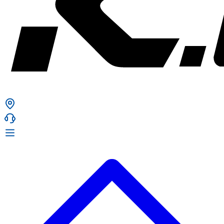
ก. เจริญยางยนต์
ก. เจริญยางยนต์
หน้าหลัก
เกี่ยวกับเรา
02 331 9911
ก. เจริญยางยนต์ (บริษัท มิ้งค์ แอนด์ ซีน จำกัด) 2275 ถ.สุขุมวิท
บริการ
(ระหว่างซอยสุขุมวิท 89/1 - 91) แขวงบางจาก เขตพระโขนง
สินค้า
กรุงเทพมหานคร 10260
การรับประกันสินค้า
ก. เจริญค็อกพิท
ข่าวสารและโปรโมชั่น