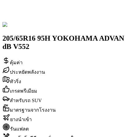
205/65R16 95H YOKOHAMA ADVAN
dB V552
คุ้มค่า
ประหยัดพลังงาน
ทัวริ่ง
เกรดพรีเมียม
สำหรับรถ SUV
มาตรฐานจากโรงงาน
ยางนำเข้า
รันแฟลต