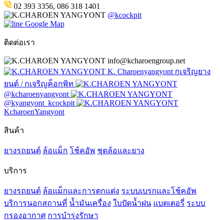
02 393 3356, 086 318 1401
@kcockpit
Google Map
ติดต่อเรา
info@kcharoengroup.net
K. Charoenyangyont กเจริญยาง
ยนต์ / กเจริญค็อกพิท
@kcharoenyangyont
@kyangyont_kcockpit
KcharoenYangyont
สินค้า
ยางรถยนต์
ล้อแม็ก
โช้คอัพ
ชุดล้อและยาง
บริการ
ยางรถยนต์
ล้อแม็กและการตกแต่ง
ระบบเบรกและโช้คอัพ
บริการนอกสถานที่
น้ำมันเครื่อง
ใบปัดน้ำฝน
แบตเตอรี่
ระบบ
กรองอากาศ
การบำรุงรักษา