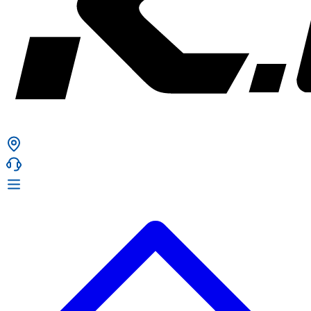
ก. เจริญยางยนต์
ก. เจริญยางยนต์
หน้าหลัก
เกี่ยวกับเรา
02 331 9911
ก. เจริญยางยนต์ (บริษัท มิ้งค์ แอนด์ ซีน จำกัด) 2275 ถ.สุขุมวิท
บริการ
(ระหว่างซอยสุขุมวิท 89/1 - 91) แขวงบางจาก เขตพระโขนง
สินค้า
กรุงเทพมหานคร 10260
การรับประกันสินค้า
ก. เจริญค็อกพิท
ข่าวสารและโปรโมชั่น