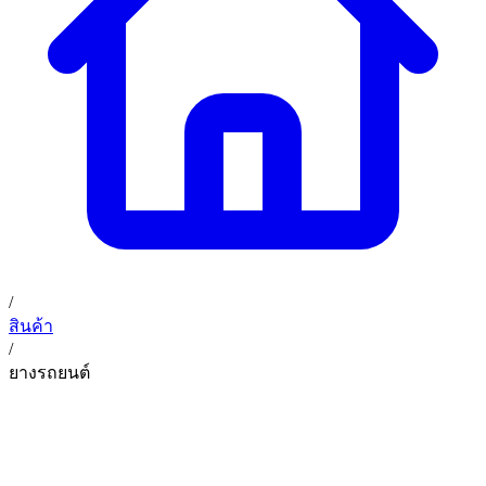
02 393 3356
ก. เจริญค็อกพิท
ติดต่อเรา
ก. เจริญค็อกพิท (บริษัท ก.เจริญค็อกพิท จำกัด) 41, 396 ซอย
EN
TH
อุดมสุข 28 ถนนอุดมสุข แขวงบางนาเหนือ เขตบางนา
กรุงเทพมหานคร 10260
/
สินค้า
/
ยางรถยนต์