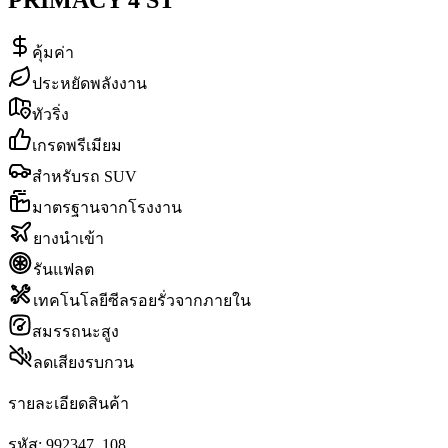
คุ้มค่า
ประหยัดพลังงาน
ทัวริ่ง
เกรดพรีเมียม
สำหรับรถ SUV
มาตรฐานจากโรงงาน
ยางนำเข้า
รันแฟลต
เทคโนโลยีซีลรอยรั่วจากภายใน
สมรรถนะสูง
ลดเสียงรบกวน
รายละเอียดสินค้า
รหัส:
992347_108