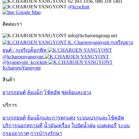
02 393 3356, 086 318 1401
@kcockpit
Google Map
ติดต่อเรา
info@kcharoengroup.net
K. Charoenyangyont กเจริญยาง
ยนต์ / กเจริญค็อกพิท
@kcharoenyangyont
@kyangyont_kcockpit
KcharoenYangyont
สินค้า
ยางรถยนต์
ล้อแม็ก
โช้คอัพ
ชุดล้อและยาง
บริการ
ยางรถยนต์
ล้อแม็กและการตกแต่ง
ระบบเบรกและโช้คอัพ
บริการนอกสถานที่
น้ำมันเครื่อง
ใบปัดน้ำฝน
แบตเตอรี่
ระบบ
กรองอากาศ
การบำรุงรักษา