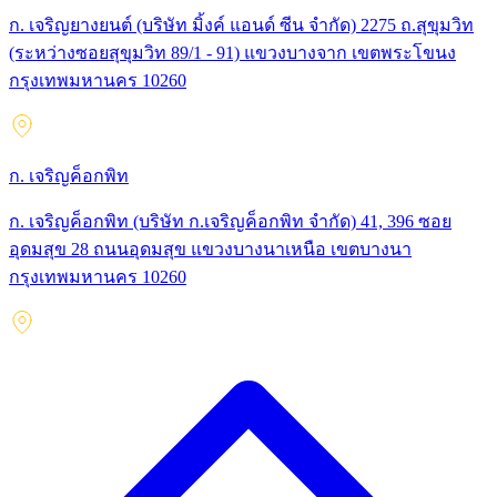
ก. เจริญยางยนต์ (บริษัท มิ้งค์ แอนด์ ซีน จำกัด) 2275 ถ.สุขุมวิท
(ระหว่างซอยสุขุมวิท 89/1 - 91) แขวงบางจาก เขตพระโขนง
กรุงเทพมหานคร 10260
ก. เจริญค็อกพิท
ก. เจริญค็อกพิท (บริษัท ก.เจริญค็อกพิท จำกัด) 41, 396 ซอย
อุดมสุข 28 ถนนอุดมสุข แขวงบางนาเหนือ เขตบางนา
กรุงเทพมหานคร 10260