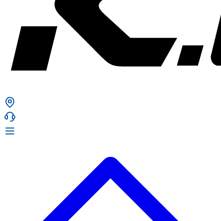
ก. เจริญยางยนต์
ก. เจริญยางยนต์
หน้าหลัก
เกี่ยวกับเรา
02 331 9911
ก. เจริญยางยนต์ (บริษัท มิ้งค์ แอนด์ ซีน จำกัด) 2275 ถ.สุขุมวิท
บริการ
(ระหว่างซอยสุขุมวิท 89/1 - 91) แขวงบางจาก เขตพระโขนง
สินค้า
กรุงเทพมหานคร 10260
การรับประกันสินค้า
ก. เจริญค็อกพิท
ข่าวสารและโปรโมชั่น