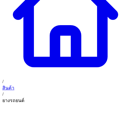
02 393 3356
ก. เจริญค็อกพิท
ติดต่อเรา
ก. เจริญค็อกพิท (บริษัท ก.เจริญค็อกพิท จำกัด) 41, 396 ซอย
EN
TH
อุดมสุข 28 ถนนอุดมสุข แขวงบางนาเหนือ เขตบางนา
กรุงเทพมหานคร 10260
/
สินค้า
/
ยางรถยนต์