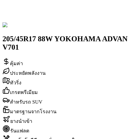
205/45R17 88W YOKOHAMA ADVAN
V701
คุ้มค่า
ประหยัดพลังงาน
ทัวริ่ง
เกรดพรีเมียม
สำหรับรถ SUV
มาตรฐานจากโรงงาน
ยางนำเข้า
รันแฟลต