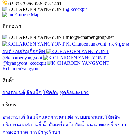
02 393 3356, 086 318 1401
@kcockpit
Google Map
ติดต่อเรา
info@kcharoengroup.net
K. Charoenyangyont กเจริญยาง
ยนต์ / กเจริญค็อกพิท
@kcharoenyangyont
@kyangyont_kcockpit
KcharoenYangyont
สินค้า
ยางรถยนต์
ล้อแม็ก
โช้คอัพ
ชุดล้อและยาง
บริการ
ยางรถยนต์
ล้อแม็กและการตกแต่ง
ระบบเบรกและโช้คอัพ
บริการนอกสถานที่
น้ำมันเครื่อง
ใบปัดน้ำฝน
แบตเตอรี่
ระบบ
กรองอากาศ
การบำรุงรักษา