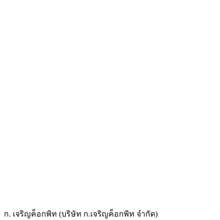
ก. เจริญค็อกพิท (บริษัท ก.เจริญค็อกพิท จำกัด)