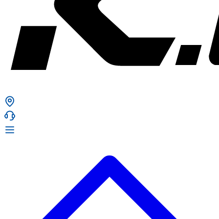
ก. เจริญยางยนต์
ก. เจริญยางยนต์
หน้าหลัก
เกี่ยวกับเรา
02 331 9911
ก. เจริญยางยนต์ (บริษัท มิ้งค์ แอนด์ ซีน จำกัด) 2275 ถ.สุขุมวิท
บริการ
(ระหว่างซอยสุขุมวิท 89/1 - 91) แขวงบางจาก เขตพระโขนง
สินค้า
กรุงเทพมหานคร 10260
การรับประกันสินค้า
ก. เจริญค็อกพิท
ข่าวสารและโปรโมชั่น