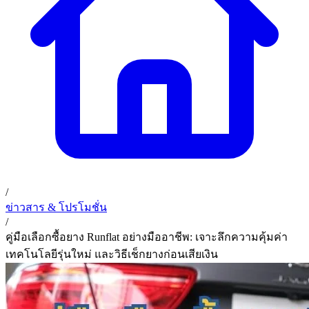
02 393 3356
ก. เจริญค็อกพิท
ติดต่อเรา
ก. เจริญค็อกพิท (บริษัท ก.เจริญค็อกพิท จำกัด) 41, 396 ซอย
EN
TH
อุดมสุข 28 ถนนอุดมสุข แขวงบางนาเหนือ เขตบางนา
กรุงเทพมหานคร 10260
/
ข่าวสาร & โปรโมชั่น
/
คู่มือเลือกซื้อยาง Runflat อย่างมืออาชีพ: เจาะลึกความคุ้มค่า
เทคโนโลยีรุ่นใหม่ และวิธีเช็กยางก่อนเสียเงิน